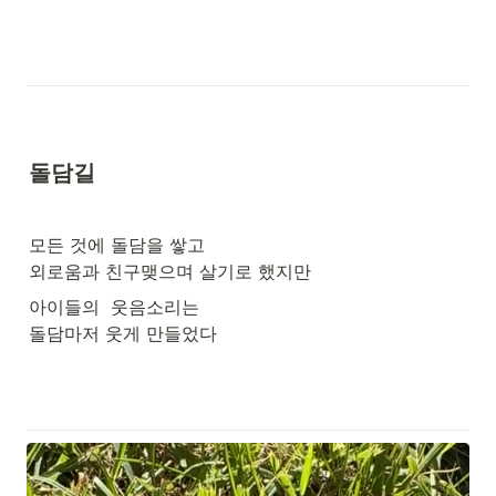
돌담길
모든 것에 돌담을 쌓고

외로움과 친구맺으며 살기로 했지만
아이들의  웃음소리는

돌담마저 웃게 만들었다