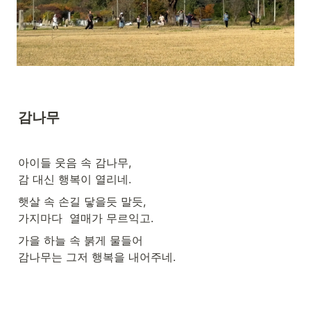
감나무
아이들 웃음 속 감나무,

감 대신 행복이 열리네.
햇살 속 손길 닿을듯 말듯,

가지마다  열매가 무르익고.
가을 하늘 속 붉게 물들어

감나무는 그저 행복을 내어주네.