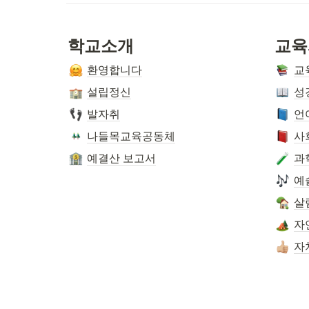
학교소개
교육
환영합니다
교
설립정신
성
발자취
언
나들목교육공동체
사
예결산 보고서
과
예
살
자
자