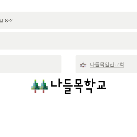
 8-2
나들목일산교회